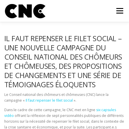
Aller au contenu
Menu
QUI SOMMES-NOUS?
MEMBRES
OUTILS
IL FAUT REPENSER LE FILET SOCIAL –
UNE NOUVELLE CAMPAGNE DU
CONSEIL NATIONAL DES CHÔMEURS
CAMPAGNE ET MOBILISATION
ACTUALITÉS
ET CHÔMEUSES, DES PROPOSITIONS
DE CHANGEMENTS ET UNE SÉRIE DE
INFOLETTRE
FAIRE UN DON
CONTACT
TÉMOIGNAGES ÉLOQUENTS
Le Conseil national des chômeurs et chômeuses (CNC) lance la
campagne «
Il faut repenser le filet social
».
Dans le cadre de cette campagne, le CNC met en ligne
six capsules
vidéo
offrant la réflexion de sept personnalités publiques de différents
horizons sur la nécessité de repenser le filet social, dans le contexte de
la crise sanitaire et économique, et pour la suite. Les participant.e.s