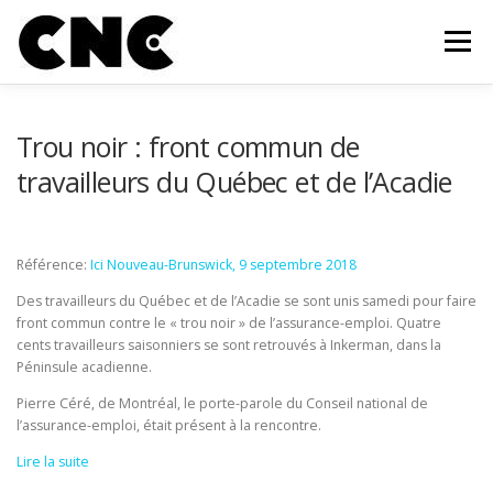
Aller au contenu
Menu
QUI SOMMES-NOUS?
MEMBRES
OUTILS
Trou noir : front commun de
travailleurs du Québec et de l’Acadie
CAMPAGNE ET MOBILISATION
ACTUALITÉS
Référence:
Ici Nouveau-Brunswick, 9 septembre 2018
INFOLETTRE
FAIRE UN DON
CONTACT
Des travailleurs du Québec et de l’Acadie se sont unis samedi pour faire
front commun contre le « trou noir » de l’assurance-emploi. Quatre
cents travailleurs saisonniers se sont retrouvés à Inkerman, dans la
Péninsule acadienne.
Pierre Céré, de Montréal, le porte-parole du Conseil national de
l’assurance-emploi, était présent à la rencontre.
Lire la suite