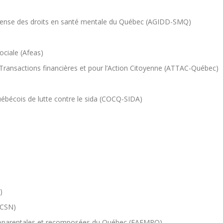
éfense des droits en santé mentale du Québec (AGIDD-SMQ)
ociale (Afeas)
Transactions financières et pour l’Action Citoyenne (ATTAC-Québec)
bécois de lutte contre le sida (COCQ-SIDA)
)
-CSN)
onoparentales et recomposées du Québec (FAFMRQ)