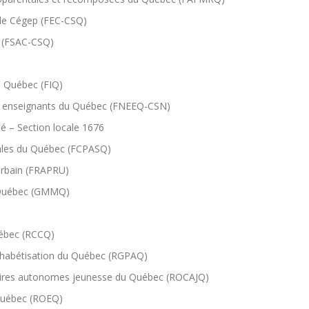
 de Cégep (FEC-CSQ)
ve (FSAC-CSQ)
u Québec (FIQ)
es enseignants du Québec (FNEEQ-CSN)
ité – Section locale 1676
ales du Québec (FCPASQ)
urbain (FRAPRU)
u Québec (GMMQ)
uébec (RCCQ)
phabétisation du Québec (RGPAQ)
res autonomes jeunesse du Québec (ROCAJQ)
uébec (ROEQ)