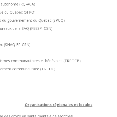
e autonome (RQ-ACA)
ique du Québec (SFPQ)
nels du gouvernement du Québec (SPGQ)
bureaux de la SAQ (FEESP–CSN)
bec (SNAQ FP-CSN)
anismes communautaires et bénévoles (TRPOCB)
oppement communautaire (TNCDC)
Organisations régionales et locales
nse des droits en santé mentale de Montréal