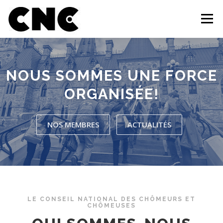
Aller au contenu
Menu
QUI SOMMES-NOUS?
MEMBRES
OUTILS
NOUS SOMMES UNE FORCE
ORGANISÉE
!
CAMPAGNE ET MOBILISATION
ACTUALITÉS
NOS MEMBRES
ACTUALITÉS
INFOLETTRE
FAIRE UN DON
CONTACT
LE CONSEIL NATIONAL DES CHÔMEURS ET
CHÔMEUSES