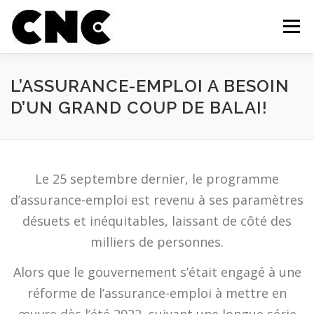
Aller au contenu
Menu
QUI SOMMES-NOUS?
MEMBRES
OUTILS
L’ASSURANCE-EMPLOI A BESOIN
D’UN GRAND COUP DE BALAI!
CAMPAGNE ET MOBILISATION
ACTUALITÉS
Le 25 septembre dernier, le programme
INFOLETTRE
FAIRE UN DON
CONTACT
d’assurance-emploi est revenu à ses paramètres
désuets et inéquitables, laissant de côté des
milliers de personnes.
Alors que le gouvernement s’était engagé à une
réforme de l’assurance-emploi à mettre en