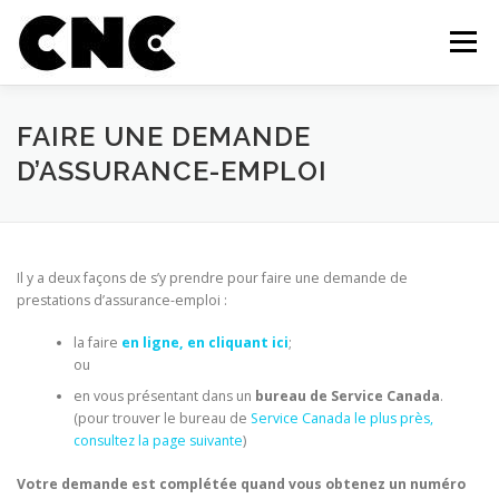
Aller au contenu
Menu
QUI SOMMES-NOUS?
MEMBRES
OUTILS
FAIRE UNE DEMANDE
D’ASSURANCE-EMPLOI
CAMPAGNE ET MOBILISATION
ACTUALITÉS
Il y a deux façons de s’y prendre pour faire une demande de
INFOLETTRE
FAIRE UN DON
CONTACT
prestations d’assurance-emploi :
la faire
en ligne, en cliquant ici
;
ou
en vous présentant dans un
bureau de Service
Canada
.
(pour trouver le bureau de
Service Canada le plus près,
consultez la page suivante
)
Votre demande est complétée quand vous obtenez un numéro