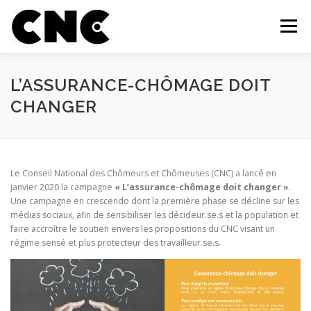
Aller au contenu
Menu
QUI SOMMES-NOUS?
MEMBRES
OUTILS
L’ASSURANCE-CHÔMAGE DOIT
CHANGER
CAMPAGNE ET MOBILISATION
ACTUALITÉS
Le Conseil National des Chômeurs et Chômeuses (CNC) a lancé en
INFOLETTRE
FAIRE UN DON
CONTACT
janvier 2020 la campagne
« L’assurance-chômage doit changer »
.
Une campagne en crescendo dont la première phase se décline sur les
médias sociaux, afin de sensibiliser les décideur.se.s et la population et
faire accroître le soutien envers les propositions du CNC visant un
régime sensé et plus protecteur des travailleur.se.s.