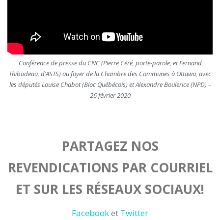
Conférence de presse du CNC (Pierre Céré, porte-parole, et Fernand
Thibodeau, d’ASTS) au foyer de la Chambre des Communes à Ottawa, avec
les députés Louise Chabot (Bloc Québécois) et Alexandre Boulerice (NPD) –
26 février 2020
PARTAGEZ NOS
REVENDICATIONS PAR COURRIEL
ET SUR LES RÉSEAUX SOCIAUX!
Facebook
et
Twitter