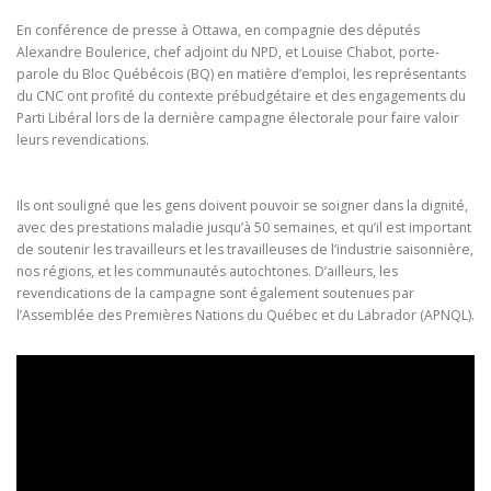
En conférence de presse à Ottawa, en compagnie des députés
Alexandre Boulerice, chef adjoint du NPD, et Louise Chabot, porte-
parole du Bloc Québécois (BQ) en matière d’emploi, les représentants
du CNC ont profité du contexte prébudgétaire et des engagements du
Parti Libéral lors de la dernière campagne électorale pour faire valoir
leurs revendications.
Ils ont souligné que les gens doivent pouvoir se soigner dans la dignité,
avec des prestations maladie jusqu’à 50 semaines, et qu’il est important
de soutenir les travailleurs et les travailleuses de l’industrie saisonnière,
nos régions, et les communautés autochtones. D’ailleurs, les
revendications de la campagne sont également soutenues par
l’Assemblée des Premières Nations du Québec et du Labrador (APNQL).