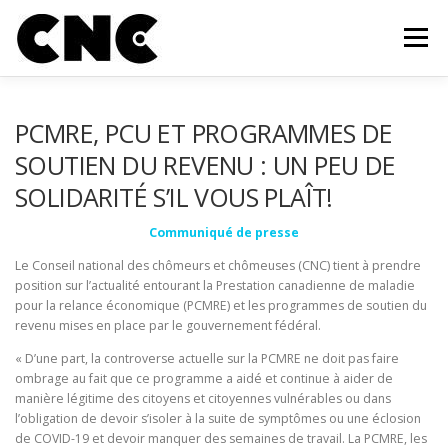
Aller au contenu
Menu
QUI SOMMES-NOUS?
MEMBRES
OUTILS
PCMRE, PCU ET PROGRAMMES DE
SOUTIEN DU REVENU : UN PEU DE
SOLIDARITÉ S’IL VOUS PLAÎT!
CAMPAGNE ET MOBILISATION
ACTUALITÉS
Communiqué de presse
INFOLETTRE
FAIRE UN DON
CONTACT
Le Conseil national des chômeurs et chômeuses (CNC) tient à prendre
position sur l’actualité entourant la Prestation canadienne de maladie
pour la relance économique (PCMRE) et les programmes de soutien du
revenu mises en place par le gouvernement fédéral.
« D’une part, la controverse actuelle sur la PCMRE ne doit pas faire
ombrage au fait que ce programme a aidé et continue à aider de
manière légitime des citoyens et citoyennes vulnérables ou dans
l’obligation de devoir s’isoler à la suite de symptômes ou une éclosion
de COVID-19 et devoir manquer des semaines de travail. La PCMRE, les