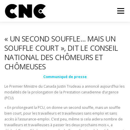
Aller au contenu
Menu
QUI SOMMES-NOUS?
MEMBRES
OUTILS
« UN SECOND SOUFFLE… MAIS UN
SOUFFLE COURT », DIT LE CONSEIL
NATIONAL DES CHÔMEURS ET
CAMPAGNE ET MOBILISATION
ACTUALITÉS
CHÔMEUSES
Communiqué de presse
INFOLETTRE
FAIRE UN DON
CONTACT
Le Premier Ministre du Canada Justin Trudeau a annoncé aujourd’hui les
modalités de la prolongation de la Prestation canadienne d’urgence
(PCU).
« En prolongeant la PCU, on donne un second souffle, mais un souffle
bien court, pour les travailleurs et travailleuses sans emploi et sans
accès à l’assurance-emploi. C’est peu, même si cela aidera nombre de
travailleurs et travailleuses à passer les deux prochains mois », a