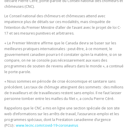
déclaré Pierre Céré, porte-parole du Conseil national des chômeurs et
chômeuses (CNC).
Le Conseil national des chômeurs et chômeuses attend avec
impatience plus de détails sur ces modalités, mais s’inquiète de
l’intention du Premier Ministre d’aller de l’avant avec le projet de loi C-
17 et ses mesures punitives et arbitraires.
« Le Premier Ministre affirme que le Canada devra se baser sur les
meilleures pratiques internationales : peut-être, à ce moment, le
gouvernement canadien pourra-t-il constater qu’en la matière, si on se
compare, on ne se console pas nécessairement aux vues des
programmes de soutien de revenu ailleurs dans le monde », a continué
le porte-parole.
« Nous sommes en période de crise économique et sanitaire sans
précédent. Les taux de chômage atteignent des sommets : des millions
de travailleurs et de travailleuses restent sans emploi. Il ne faut laisser
personne tomber entre les mailles du filet », a conclu Pierre Céré.
Rappelons que le CNC a mis en ligne une section spéciale de son site
web d’informations sur les arrêts de travail, l’assurance-emploi et les
programmes spéciaux, dont la Prestation canadienne d’urgence
(PCU) :
www.lecnc.com/covid-19-coronavirus