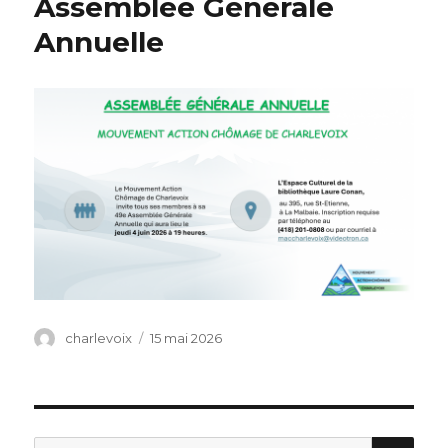
Assemblée Générale
Annuelle
Auteur
charlevoix
Publié
15 mai 2026
le
RE