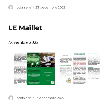
Auteur
lotbiniere
Publié
23 décembre 2022
le
LE Maillet
Novembre 2022
Auteur
lotbiniere
Publié
13 décembre 2022
le