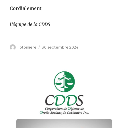
Cordialement,
L’équipe de la CDDS
Auteur
lotbiniere
Publié
30 septembre 2024
le