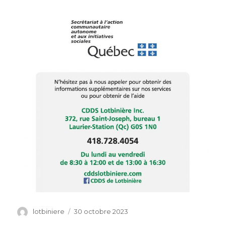
Auteur
lotbiniere
Publié
30 octobre 2023
le