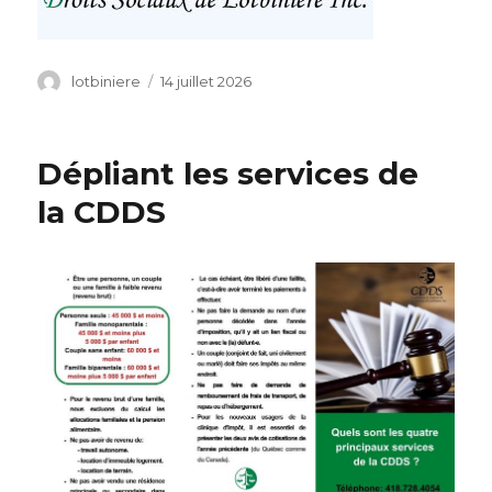
Auteur
lotbiniere
Publié
14 juillet 2026
le
Dépliant les services de
la CDDS