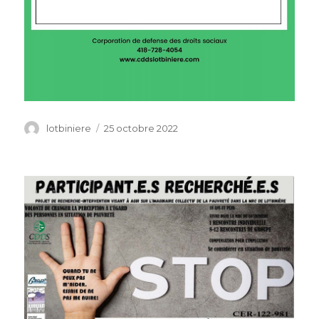
Auteur
lotbiniere
Publié
25 octobre 2022
le