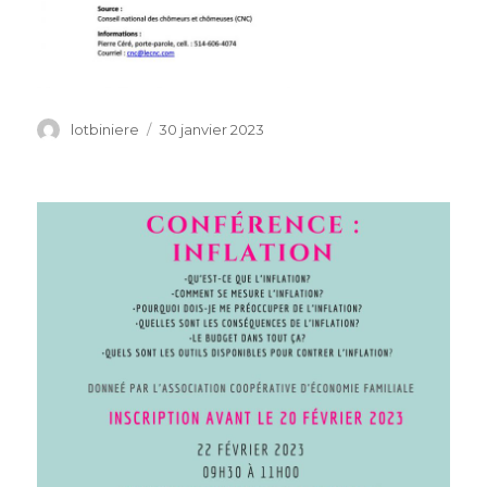
Auteur
lotbiniere
Publié
30 janvier 2023
le