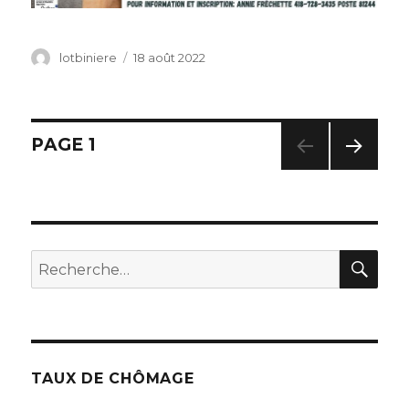
Auteur
lotbiniere
Publié
18 août 2022
le
Navigation
PAGE
1
PAG
des
E
SUIV
articles
ANT
E
RE
Recherche
pour
:
TAUX DE CHÔMAGE