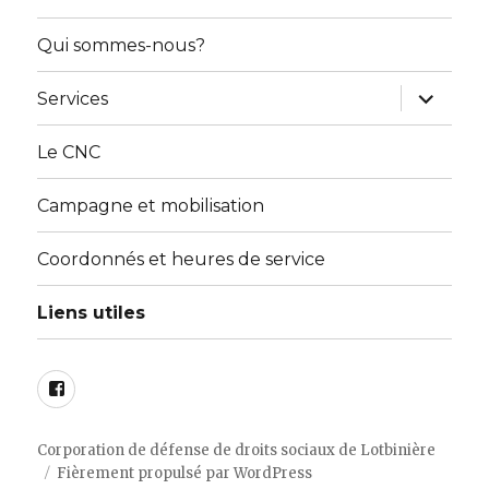
Qui sommes-nous?
ouvrir
Services
le
sous-
menu
Le CNC
Campagne et mobilisation
Coordonnés et heures de service
Liens utiles
Facebook
Corporation de défense de droits sociaux de Lotbinière
Fièrement propulsé par WordPress