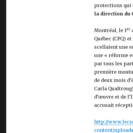
protections qui
la direction du
er
Montréal, le 1
a
Québec (CPQ) et
scellaient une 
une « réforme e
par tous les par
première mouture
de deux mois d’
Carla Qualtroug
d’œuvre et de l
accusait récepti
http://www.lec
content/uploa