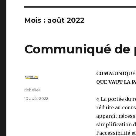
Mois : août 2022
Communiqué de 
COMMUNIQUÉ 
QUE VAUT LA 
Auteur
richelieu
Publié
10 août 2022
« La portée du 
le
réduite au cours
apparaît nécess
simplification d
l’accessibilité e