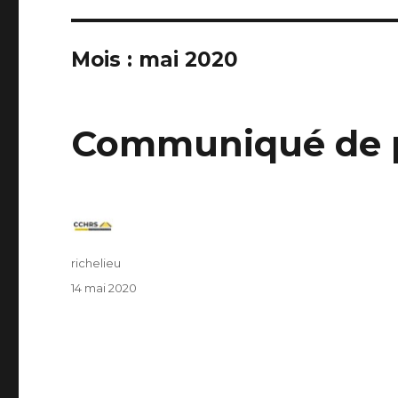
Mois : mai 2020
Communiqué de 
Auteur
richelieu
Publié
14 mai 2020
le