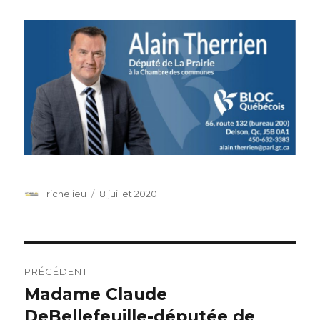
Auteur
richelieu
Publié
8 juillet 2020
le
Navigation
PRÉCÉDENT
de
Madame Claude
Article
DeBellefeuille-députée de
précédent :
l’article