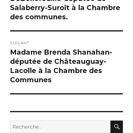
Salaberry-Suroît à la Chambre
des communes.
SUIVANT
Madame Brenda Shanahan-
Article
députée de Châteauguay-
suivant :
Lacolle à la Chambre des
Communes
RE
Recherche